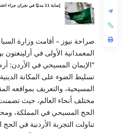
إصابة 11 مدنيًا في نجران جراء اعتداءات حوثية بالمقذوفات العشوائية
صراحة نيوز – أقامت وزارة السياح
المعمدانية الأولى في أرلينغتون بو
“الإيمان المسيحي في الأردن: أر
تسليط الضوء على المكانة الدينية و
المسيحية، والتعريف بمواقعه ال
مختلف أنحاء العالم، حيث تضمنت ا
الحج المسيحي في المملكة، وم
تناولت التجربة الأردنية في الحج 