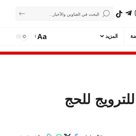
Aa
ضة
المزيد
للترويج للحج