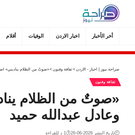
أخر الأخبار
اخبار الاردن
الوفيات
أقلام
صراحة نيوز | اخبار - الاردن
>
ثقافة وفنون
>
«صوتٌ من الظلام يناديني» اصد
ثقافة وفنون
«صوتٌ من الظلام يناد
وعادل عبدالله حميد
تاريخ النشر 2026-06-26
1 د للقراءة