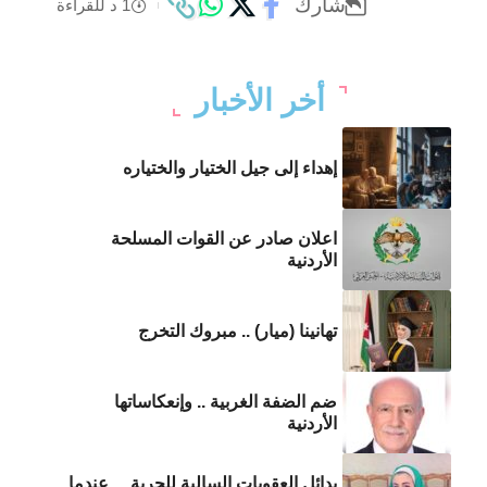
شارك
1 د للقراءة
أخر الأخبار
إهداء إلى جيل الختيار والختياره
اعلان صادر عن القوات المسلحة
الأردنية
تهانينا (ميار) .. مبروك التخرج
ضم الضفة الغربية .. وإنعكاساتها
الأردنية
بدائل العقوبات السالبة للحرية… عندما