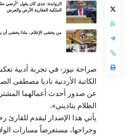
الروابدة: جدي كان يقول “أرضي مثل 
الملكية العقارية الأرض والعرض
من يخشى الإعلام.. ماذا يخشى أن ير
صراحة نيوز- في تجربة أدبية تعك
الكاتبة الأردنية ناديا مصطفى الص
عن صدور أحدث أعمالهما المشترك
الظلام يناديني».
يأتي هذا الإصدار ليقدم للقارئ رح
وجراحها، مستعرضاً مسارات الولا