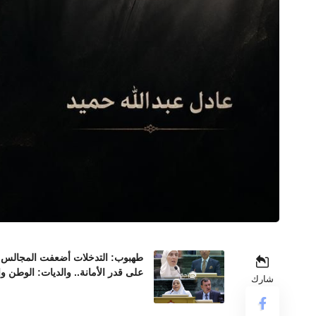
طهبوب: التدخلات أضعفت المجالس ال
على قدر الأمانة.. والديات: الوطن و
شارك