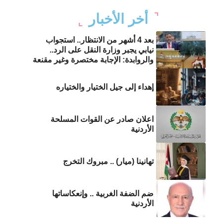
أخر الأخبار
بعد 4 أشهر من الانتظار.. استجواب
نيابي يجبر وزارة النقل على الرد..
والروابدة: الإجابة مختصرة وغير مقنعة
إهداء إلى جيل الختيار والختياره
اعلان صادر عن القوات المسلحة
الأردنية
تهانينا (ميار) .. مبروك التخرج
ضم الضفة الغربية .. وإنعكاساتها
الأردنية