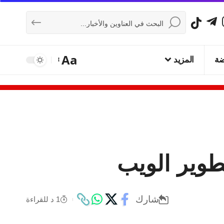
Aa
ضة
المزيد
طوير الويب
شارك
1 د للقراءة