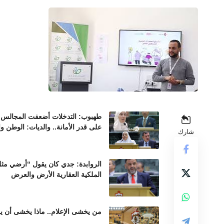
طهبوب: التدخلات أضعفت المجالس ال
على قدر الأمانة.. والديات: الوطن و
شارك
الروابدة: جدي كان يقول “أرضي مثل 
الملكية العقارية الأرض والعرض
من يخشى الإعلام.. ماذا يخشى أن ير