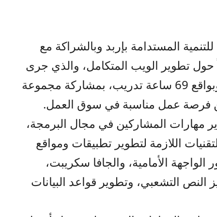
لتنمية المستدامة بإربد وبالشراكة مع
ياً حول تطوير الويب المتكامل، والذي جرى
تنفيذه على مدار 23 يوما تدريبيا وبواقع 69 ساعة تدريب، بمشاركة مجموعة
ن فرصة عمل مناسبة في سوق العمل.
ير مهارات المشاركين في مجال البرمجة،
قنيات اللازمة لتطوير تطبيقات ومواقع
الواجهة الأمامية، والجافا سكريبت،
يز النص التشعبي، وتطوير قواعد البيانات