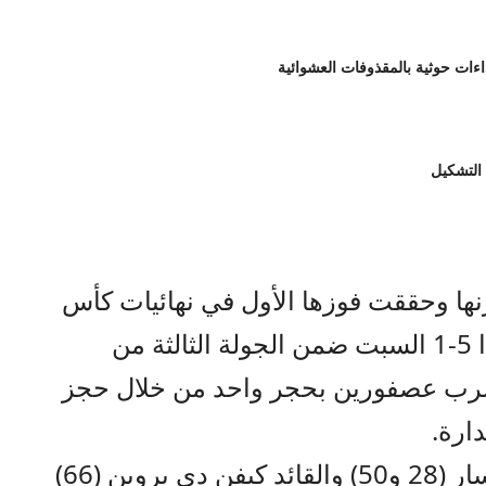
 التشكيل
نها وحققت فوزها الأول في نهائيات كأس
العالم 2026، بتغلبها على نيوزيلندا 5-1 السبت ضمن الجولة الثالثة من
ضرب عصفورين بحجر واحد من خلال حجز
وسجّل أهداف بلجيكا لياندرو تروسار (28 و50) والقائد كيفن دي بروين (66)