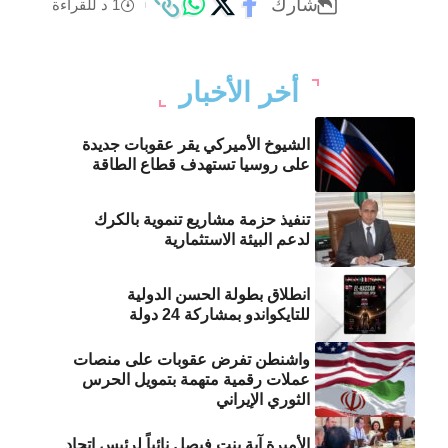
شارك
1 د للقراءة
أخر الأخبار
الشيوخ الأميركي يقر عقوبات جديدة
على روسيا تستهدف قطاع الطاقة
تنفيذ حزمة مشاريع تنموية بالكرك
لدعم البيئة الاستثمارية
انطلاق بطولة الحسن الدولية
للتايكواندو بمشاركة 24 دولة
واشنطن تفرض عقوبات على منصات
عملات رقمية متهمة بتمويل الحرس
الثوري الإيراني
الأميرة آية بنت فيصل نائباً لرئيس اتحاد