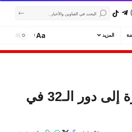
Aa
ضة
المزيد
بلجيكا تكتسح نيوزيلندا بخماسية وتتأهل متصدرة إلى دور الـ32 في