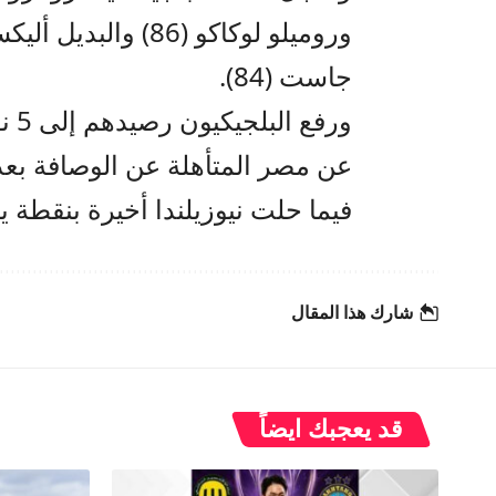
جاست (84).
ورف
فيما حلت نيوزيلندا أخيرة بنقطة يت
شارك هذا المقال
قد يعجبك ايضاً