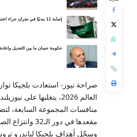
إصابة 11 مدنيًا في نجران جراء اعتداءات حوثية بالمقذوفات العشوائية
حكومة حسان ما بين التعديل واعادة
صراحة نيوز- استعادت بلجيكا تواز
منافسات المجموعة السابعة، لت
مقعدها في دور الـ32 وانتزاع الصدارة.