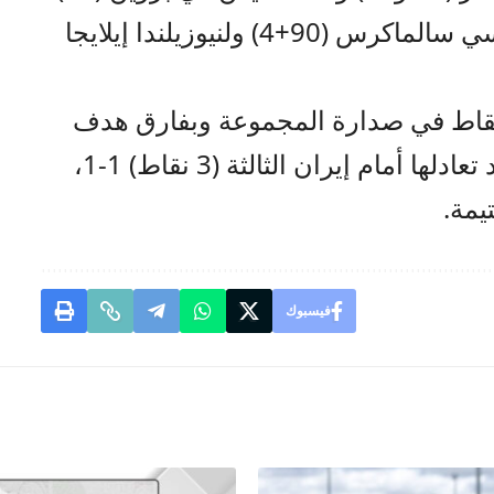
وروميلو لوكاكو (86) والبديل أليكسي سالماكرس (90+4) ولنيوزيلندا إيلايجا
ع البلجيكيون رصيدهم إلى 5 نقاط في صدارة المجموعة وبفارق هدف
عن مصر المتأهلة عن الوصافة بعد تعادلها أمام إيران الثالثة (3 نقاط) 1-1،
يمة.
فيسبوك