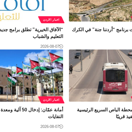
اخبار الاردن
 برنامج “أردننا جنة” في الكرك
“الآفاق الخيرية” تطلق برامج جدي
التعليم والشباب
2026-08-07
اخبار الاردن
حطة الباص السريع الرئيسية
أمانة عمّان: إدخال 50 
ذ قريبًا
النفايات
2026-08-07