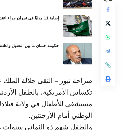
إصابة 11 مدنيًا في نجران جراء اعتداءات حوثية بالمقذوفات العشوائية
حكومة حسان ما بين التعديل واعادة
صراحة نيوز – التقى جلالة الملك عب
تكساس الأمريكية، بالطفل الأردني 
مستشفى للأطفال في ولاية فيلادل
الوطني أمام الأرجنتين.
والطفل شهم ذو الثماني سنوات 