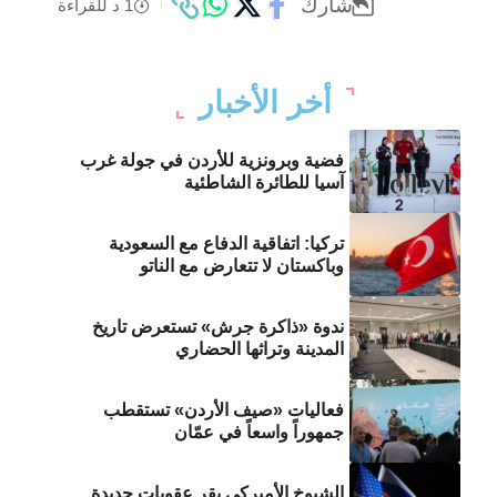
شارك
1 د للقراءة
أخر الأخبار
فضية وبرونزية للأردن في جولة غرب
آسيا للطائرة الشاطئية
تركيا: اتفاقية الدفاع مع السعودية
وباكستان لا تتعارض مع الناتو
ندوة «ذاكرة جرش» تستعرض تاريخ
المدينة وتراثها الحضاري
فعاليات «صيف الأردن» تستقطب
جمهوراً واسعاً في عمّان
الشيوخ الأميركي يقر عقوبات جديدة