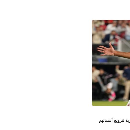
ة لترويج أسمائهم