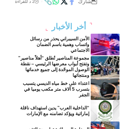
شارك
2 د للقراءة
أخر الأخبار
الأمن السيبراني يحذر من رسائل
واتساب وهمية باسم الضمان
الاجتماعي
مجموعة المناصير تُطلق “أهلاً مناصير”
وتفتح أبواب معرضها الرئيسي – نقطة
الوصول الموحّدة إلى جميع خدماتها
ومنتجاتها
اعتداء على خط مياه الديسي يتسبب
بتسرب 5 آلاف متر مكعب يوميا في
الجفر
“الداخلية العرب” يدين استهداف ناقلة
إماراتية ويؤكد تضامنه مع الإمارات