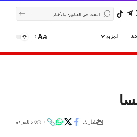
Aa
ضة
المزيد
شارك
0 د للقراءة