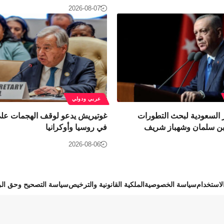
2026-08-07
عربي ودولي
 السعودية لبحث التطورات
غوتيريش يدعو لوقف الهجمات على
 بن سلمان وشهباز شريف
في روسيا وأوكرانيا
2026-08-06
استخدام
سياسة الخصوصية
الملكية القانونية والترخيص
سياسة التصحيح وحق الر