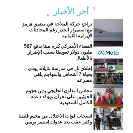
أخر الأخبار
تراجع حركة الملاحة في مضيق هرمز
مع استمرار الحذر رغم المحادثات
الإيرانية العُمانية
القضاء الأميركي يُلزم ميتا بدفع 567
مليون دولار تعويضًا بسبب الإضرار
بالأطفال
إطلاق نار في مدرسة بتايلاند يودي
بحياة 7 أشخاص والمهاجم يلقى
مصرعه
مجلس التعاون الخليجي يدين هجوم
الحوثيين على نجران ويؤكد دعمه
الكامل للسعودية
انسحاب قوات الاحتلال من مخيم قلنديا
وكفر عقب بعد عدوان استمر يومين