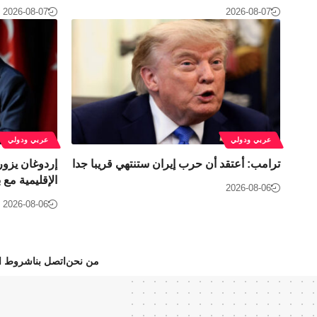
2026-08-07
2026-08-07
عربي ودولي
عربي ودولي
ترامب: أعتقد أن حرب إيران ستنتهي قريبا جدا
إردوغان يزور
الإقليمية مع
2026-08-06
2026-08-06
من نحن
اتصل بنا
شروط ال