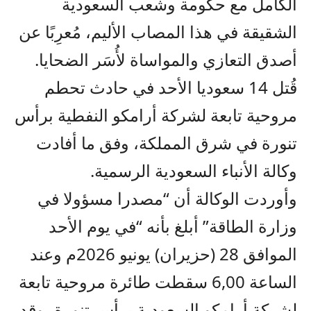
الكامل مع حكومة وشعب السعودية
الشقيقة في هذا المصاب الأليم، مُعرِبًا عن
أصدق التعازي والمواساة لأُسَر الضحايا.
قُتل 14 سعوديا الأحد في حادث تحطم
مروحية تابعة لشركة أرامكو النفطية برأس
تنورة في شرق المملكة، وفق ما أفادت
وكالة الأنباء السعودية الرسمية.
وأوردت الوكالة أن “مصدرا مسؤولا في
وزارة الطاقة” أبلغ بأنه “في يوم الأحد
الموافق 28 (حزيران) يونيو 2026م وعند
الساعة 6,00 سقطت طائرة مروحية تابعة
لشركة أرامكو السعودية برأس تنورة، وقد