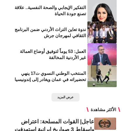
التفكير الإيجابي والصحة النفسية.. علاقة
تصنع جودة الحياة
ندوة تعاين التراث الأردني ضمن البرنامج
الثقافي لمهرجان جرش
العمل: 53 يوماً لتوفيق أوضاع العمالة
غير الأردنية المخالفة
المنتخب الوطني النسوي ت17 ينهي
تحضيراته في عمان ويغادر إلى إندونيسيا
عرض المزيد
الأكثر مشاهدة
عاجل| القوات المسلحة: اعتراض
وإسقاط 3 صواريخ إيرانية استهدفت