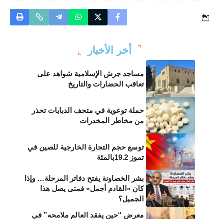
أخر الأخبار
مساجد جرش الإسلامية شواهد على
تعاقب الحضارات والتاريخ
حملة توعوية في متحف الدبابات تحذر
من مخاطر المخدرات
توسع حجم التجارة الخارجية للصين في
تموز 19.2بالمئة
بشر الخصاونة يفتح دفاتر المرحلة… وإذا
كان «القادم أجمل» فمتى يصل هذا
الجميل؟
معرض “حين يفقد العالم ملامحه” في