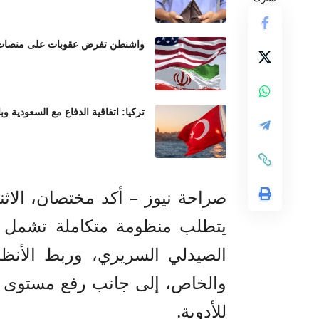
واشنطن تفرض عقوبات على منصات عم
تركيا: اتفاقية الدفاع مع السعودية وب
صراحة نيوز – أكد مختصان، الاثن
يتطلب منظومة متكاملة تشمل توح
الصيدلي السريري، وربط الأنظمة
والخاص، إلى جانب رفع مستوى ا
للأدوية.