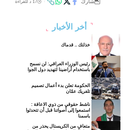
شارك
17 د للقراءة
أخر الأخبار
خذلتك .. قدماك
رئيس الوزراء العراقي: لن نسمح
باستخدام أراضينا لتهديد دول الجوا
الحكومة تعلن بدء أعمال تصميم
تلفريك عمّان
ناشط حقوقي من ذوي الاعاقة :
استمعوا إلى أصواتنا قبل أن تتحدثوا
باسمنا
متعافٍ من الكريستال يحذر من