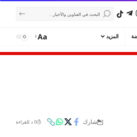
Aa
ضة
المزيد
شارك
0 د للقراءة