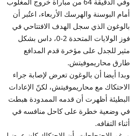
وفي الدقيقة 64 من مباراة خروج المغلوب
أمام البوسنة والهرسك الأربعاء، اعتُبر أن
بالوغون الذي سجل الهدف الافتتاحي في
فوز الولايات المتحدة 2-0، داس بشكل
مثير للجدل على مؤخرة قدم المدافع
طارق محاريموفيتش.
وبدا أيضا أن بالوغون تعرض لإصابة جراء
الاحتكاك مع محاريموفيتش، لكنّ الإعادات
البطيئة أظهرت أن قدمه الممدودة هبطت
في وضعية خطرة على كاحل منافسه في
أثناء التفافه.
ورغم الاحتجاجات بأن الاحتكاك كان عرضيا