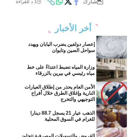
شارك
1 د للقراءة
أخر الأخبار
إعصار دولفين يضرب اليابان ويهدد
سواحل الصين وتايوان
وزارة المياه تضبط اعتداءً على خط
مياه رئيسي في بيرين بالزرقاء
الأمن العام يحذر من إطلاق العيارات
النارية وإغلاق الطرق خلال أفراح
التوجيهي والتخرج
الذهب عيار 21 يسجل 88.7 دينارا
للغرام في السوق المحلية
القروض والتسهيلات المصرفية تتجاوز