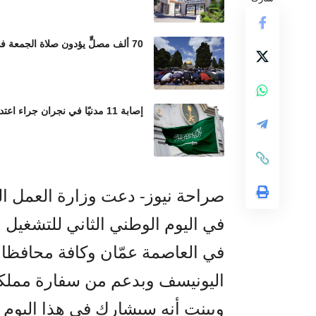
70 ألف مصلٍّ يؤدون صلاة الجمعة في المسجد الأقصى رغم إجراءات الاحتلال المشددة
إصابة 11 مدنيًا في نجران جراء اعتداءات حوثية بالمقذوفات العشوائية
صراحة نيوز- دعت وزارة العمل الب
في العاصمة عمّان وكافة محافظات
اليونيسف وبدعم من سفارة مملكة