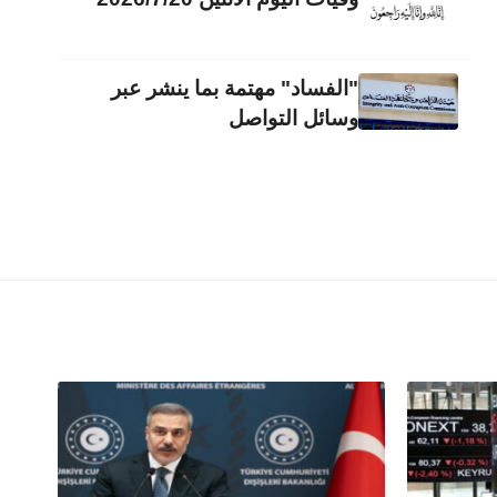
"الفساد" مهتمة بما ينشر عبر
وسائل التواصل