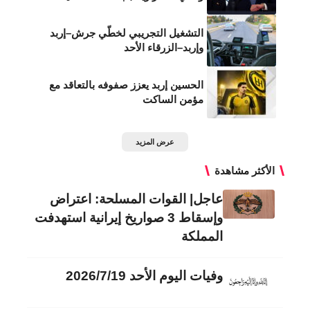
التشغيل التجريبي لخطّي جرش–إربد
وإربد–الزرقاء الأحد
الحسين إربد يعزز صفوفه بالتعاقد مع
مؤمن الساكت
عرض المزيد
الأكثر مشاهدة
عاجل| القوات المسلحة: اعتراض
وإسقاط 3 صواريخ إيرانية استهدفت
المملكة
وفيات اليوم الأحد 2026/7/19