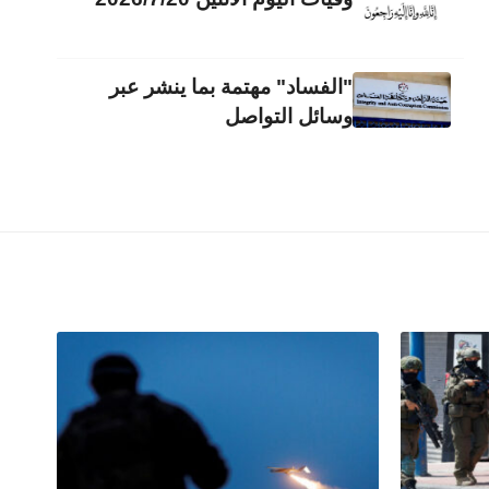
"الفساد" مهتمة بما ينشر عبر
وسائل التواصل