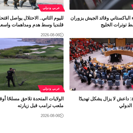
عربي ودولي
 الباكستاني وقائد الجيش يزوران
لليوم الثاني.. الاحتلال يواصل اقت
 توترات الخليج
قلنديا وسط هدم ومداهمات واسعة
2026-08-06
عربي ودولي
: داعش لا يزال يشكل تهديدًا
الولايات المتحدة تلاحق مسلحًا أ
الدولي
ملعب ترامب قبل زيارته
2026-08-06