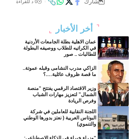
شارك
0 د للقراءة
أخر الأخبار
عمان الاهلية بطلة الجامعات الأردنية
في الكراتيه للطلاب ووصيفه البطولة
للطالبات .. صور
الزاكي مدرب النشامى وقبله عموتة..
ما قصة ظروف عائلية….؟
وزير الاقتصاد الرقمي يفتتح “منصة
الشمال” لتعزيز مهارات الشباب
وفرص الريادة
اللجنة النقابية للعاملين في شركة
البوتاس العربية ( نعتز بدورها الوطني
والتنموي)
“وزراء خبراء في الذكاء الاصطناعي: