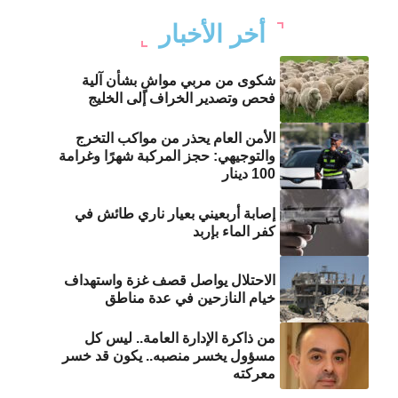
أخر الأخبار
شكوى من مربي مواشٍ بشأن آلية
فحص وتصدير الخراف إلى الخليج
الأمن العام يحذر من مواكب التخرج
والتوجيهي: حجز المركبة شهرًا وغرامة
100 دينار
إصابة أربعيني بعيار ناري طائش في
كفر الماء بإربد
الاحتلال يواصل قصف غزة واستهداف
خيام النازحين في عدة مناطق
من ذاكرة الإدارة العامة.. ليس كل
مسؤول يخسر منصبه.. يكون قد خسر
معركته