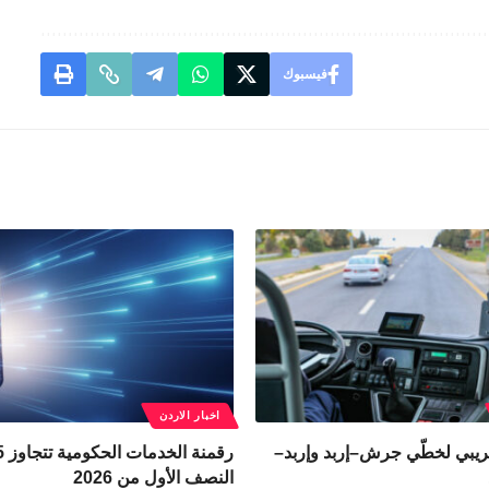
فيسبوك
اخبار الاردن
ريبي لخطّي جرش–إربد وإربد–
النصف الأول من 2026