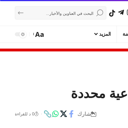
Aa
ضة
المزيد
اعية محددة
شارك
0 د للقراءة