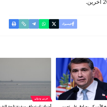
فيسبوك
عربي ودولي
 الأميركي يصادق على تعيين
أدنوك: استهداف سفينة تابعة للش