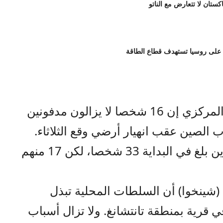
اكستان لا تتعارض مع الناتو
 على روسيا تستهدف قطاع الطاقة
صراحة نيوز- قال تلفزيون الصين المركزي إن 16 شخصا لا يزالون مدفونين
 الصين عقب انهيار أرضي وقع الثلاثاء.
وأفاد التلفزيون بأن عدد المحاصرين بلغ في البداية 33 شخصا، لكن 17 منهم
 (شينخوا) أن السلطات المحلية تبذل
 قرية بمنطقة تانتشانغ. ولا تزال أسباب