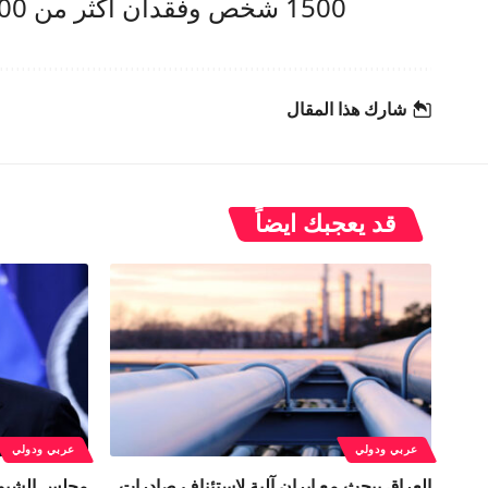
1500 شخص وفقدان أكثر من 200 آخرين.
شارك هذا المقال
قد يعجبك ايضاً
عربي ودولي
عربي ودولي
العراق يبحث مع إيران آلية لاستئناف صادرات
مجلس الشيوخ