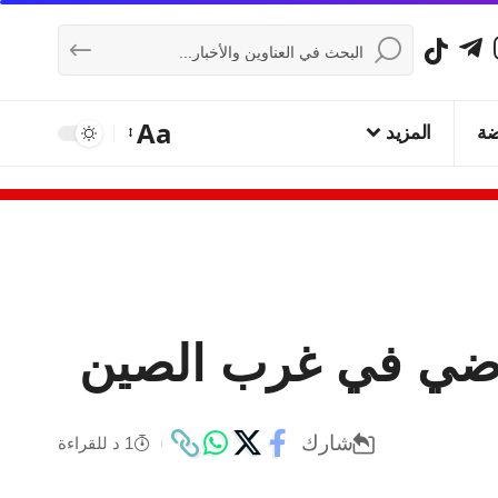
Aa
ضة
المزيد
شارك
1 د للقراءة