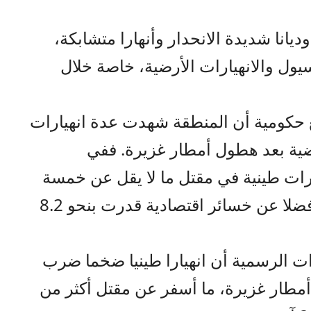
ديانا شديدة الانحدار وأنهارا متشابكة،
يول والانهيارات الأرضية، خاصة خلال
 حكومية أن المنطقة شهدت عدة انهيارات
اضية بعد هطول أمطار غزيرة. ففي
سببت انهيارات طينية في مقتل ما لا يقل عن خمسة
أشخاص ونزوح أكثر من 72 ألفا، فضلا عن خسائر اقتصادية قدرت بنحو 8.2
الإحصاءات الرسمية أن انهيارا طينيا ضخما ضرب
أمطار غزيرة، ما أسفر عن مقتل أكثر من