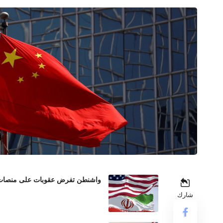
واشنطن تفرض عقوبات على منصات عم
شارك