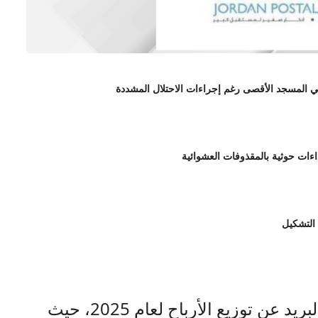
 التشكيل
صراحة نيوز- أعلن صندوق توفير البريد عن توزيع الأرباح لعام 2025، حيث