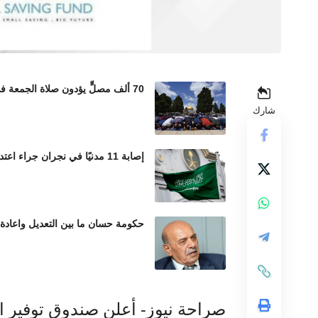
70 ألف مصلٍّ يؤدون صلاة الجمعة في المسجد الأقصى رغم إجراءات الاحتلال المشددة
شارك
إصابة 11 مدنيًا في نجران جراء اعتداءات حوثية بالمقذوفات العشوائية
حكومة حسان ما بين التعديل واعادة