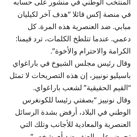
المنتخب الوطني في منشور على حسابه
في منصة إكس قائلا “هدف آخر لكيليان
مبابي. ضد العنصرية هذه المرة. كل
دعمي. عندما تتلطخ الكلمات، ترد قيمنا:
الكرامة والاحترام والأخوة”.
وقال رئيس مجلس الشيوخ في باراغواي
باسيليو نونييز، إن هذه التصريحات لا تمثل
“القيم الحقيقية” لشعب باراغواي.
وقال نونييز “بصفتي رئيسا للكونغرس
الوطني في البلاد، أرفض بشدة الرسائل
العنصرية والمعادية للأجانب وتلك التي
تحرض على العنف ضد أي شخص”.