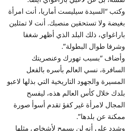
وكتب “السيدة سيليست أماريا، أنت امرأة
بغيضة ولا تستحقين منصبك. أنت لا تمثلين
باراغواي، ذلك البلد الذي أظهر شغفا
وشرفا طوال البطولة”.
وأضاف “بسبب تهورك وعنصريتك
السافرة، نسي العالم بأسره بالفعل
المسيرة والجهود التاريخية التي بذلها لاعبو
بلدك خلال كأس العالم هذه، ليفسح
المجال لامرأة غير كفؤ تقدم أسوأ صورة
ممكنة عن بلدها”.
وشدد على أنه لن يسمح لأشخاص مثلها