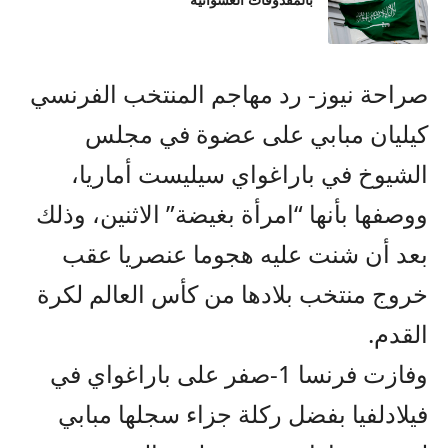
بالمقذوفات العشوائية
صراحة نيوز- رد مهاجم المنتخب الفرنسي
كيليان مبابي على عضوة في مجلس
الشيوخ في باراغواي سيليست أماريا،
ووصفها بأنها “امرأة بغيضة” الاثنين، وذلك
بعد أن شنت عليه هجوما عنصريا عقب
خروج منتخب بلادها من كأس العالم لكرة
القدم.
وفازت فرنسا 1-صفر على باراغواي في
فيلادلفيا بفضل ركلة جزاء سجلها مبابي