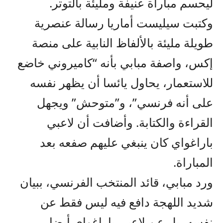
ليحسم مباراة عنيفة ومليئة بالتوتر.
وكتبت سيليست أماريا رسالة عنصرية
طويلة مليئة بالألفاظ النابية على منصة
إكس، واصفة مبابي بأنه “كاميروني خاضع
للاستعمار، يحاول يائسا أن يظهر نفسه
على أنه فرنسي”، و”متوحش” ويجهل
القراءة والكتابة. وأضافت أن لاعبي
باراغواي كان ينبغي عليهم صفعه بعد
المباراة.
ورد مبابي، قائد المنتخب الفرنسي، ببيان
شديد اللهجة دافع فيه ليس فقط عن
نفسه، بل عن لاعبي باراغواي أيضا.