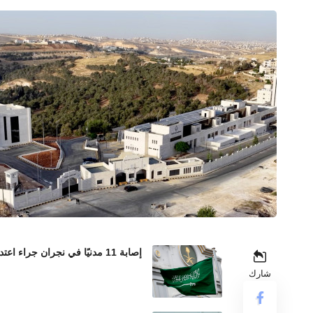
إصابة 11 مدنيًا في نجران جراء اعتداءات حوثية بالمقذوفات العشوائية
شارك