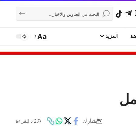
Aa
ضة
المزيد
شارك
2 د للقراءة