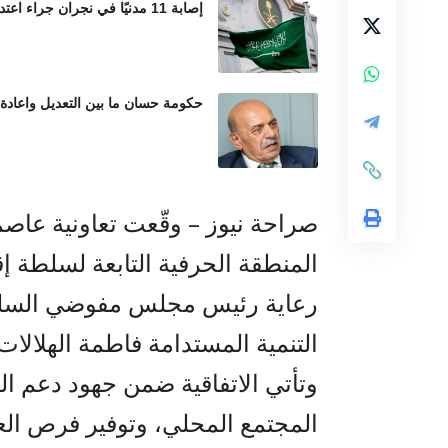
إصابة 11 مدنيًا في نجران جراء اعتداءات حوثية بالمقذوفات العشوائية
حكومة حسان ما بين التعديل واعادة
صراحة نيوز – وقّعت تعاونية عاصم
المنطقة الحرفية التابعة لسلطة إق
رعاية رئيس مجلس مفوضي السلط
التنمية المستدامة فاطمة الهلالات، و
وتأتي الاتفاقية ضمن جهود دعم ال
المجتمع المحلي، وتوفير فرص الع