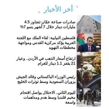
أخر الأخبار
صادرات صناعة عمّان تتجاوز 4.5
مليارات دينار خلال 7 أشهر بنمو 7%
فلسطين النيابية: لقاء الملك مع اللجنة
العربية يؤكد مركزية القدس ومواجهة
مخططات التهويد
ارتفاع أسعار الذهب في الأردن.. وعيار
21 يقفز 1.1 دينار للغرام
رئيس الوزراء الباكستاني وقائد الجيش
يزوران السعودية وسط توترات الخليج
لليوم الثاني.. الاحتلال يواصل اقتحام
مخيم قلنديا وسط هدم ومداهمات
واسعة