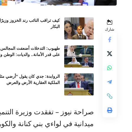
كيف تراقب النائب رند الخزوز وزيرً
البكار
شارك
طهبوب: التدخلات أضعفت المجالس ال
على قدر الأمانة.. والديات: الوطن و
الروابدة: جدي كان يقول “أرضي مثل 
الملكية العقارية الأرض والعرض
صراحة نيوز – تفقدت وزيرة التنم
ميدانية في لواءي بني كنانة والكور