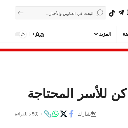
Aa
ضة
المزيد
ن للأسر المحتاجة
شارك
5 د للقراءة