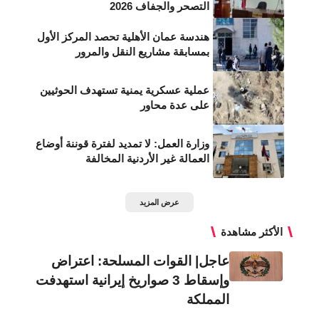
التصحر والجفاف 2026
هندسة عمان الأهلية تحصد المركز الأول
بمسابقة مشاريع النقل والمرور
عملية عسكرية يمنية تستهدف الحوثيين
على عدة محاور
وزارة العمل: لا تمديد لفترة قوننة أوضاع
العمالة غير الأردنية المخالفة
عرض المزيد
الأكثر مشاهدة
عاجل| القوات المسلحة: اعتراض
وإسقاط 3 صواريخ إيرانية استهدفت
المملكة