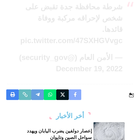
شرطة محافظة جدة تقبض على
شخص لإحراقه مركبة ووفاة
قائدها.
pic.twitter.com/47SXHGVvgc
— الأمن العام (@security_gov)
December 19, 2022
أخر الأخبار
إعصار دولفين يضرب اليابان ويهدد
سواحل الصين وتايوان