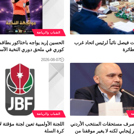
الشباب والرياضة
نت فيصل نائباً لرئيس اتحاد غرب
الحسين إربد يواجه باختاكور بطاقم
طائرة
كوري في ملحق دوري النخبة الآس
2026-08-07
ة
الشباب والرياضة
 صرف مستحقات المنتخب الأردني
اللجنة الأولمبية تعين لجنة مؤقتة لإ
إيجابي لكنه لا يغير موقفنا من
كرة السلة