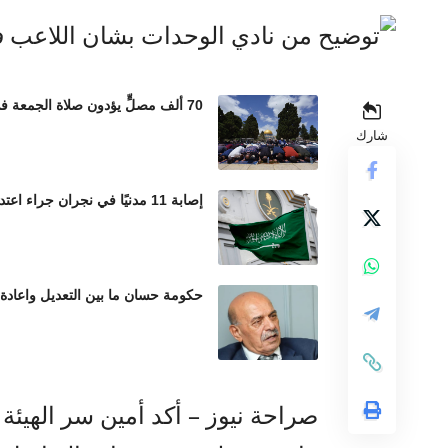
70 ألف مصلٍّ يؤدون صلاة الجمعة في المسجد الأقصى رغم إجراءات الاحتلال المشددة
شارك
إصابة 11 مدنيًا في نجران جراء اعتداءات حوثية بالمقذوفات العشوائية
حكومة حسان ما بين التعديل واعادة
صراحة نيوز – أكد أمين سر الهيئة