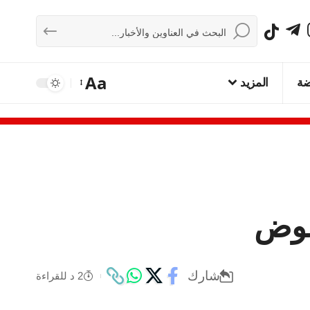
Aa
ضة
المزيد
عوض
شارك
2 د للقراءة