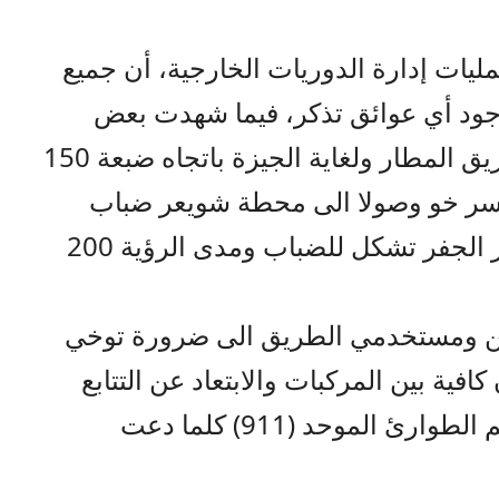
يات إدارة الدوريات الخارجية، أن جميع
جود أي عوائق تذكر، فيما شهدت بعض
المناطق تشكلا للضباب وهي: “طريق المطار ولغاية الجيزة باتجاه ضبعة 150
ية، جسر خو وصولا الى محطة شويعر ضباب
متفاوت مدى الرؤية 100 متر، باير الجفر تشكل للضباب ومدى الرؤية 200
قين ومستخدمي الطريق الى ضرورة توخي
فية بين المركبات والابتعاد عن التتابع
القريب وعدم التردد بالاتصال برقم الطوارئ الموحد (911) كلما دعت