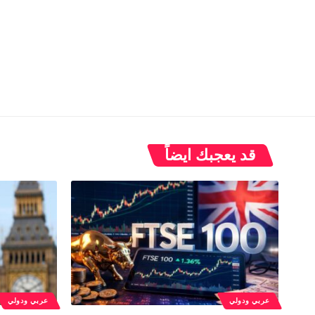
قد يعجبك ايضاً
عربي ودولي
عربي ودولي