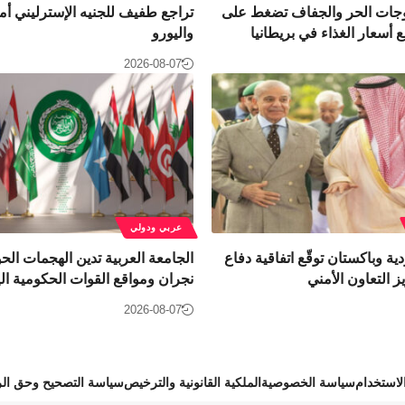
موجات الحر والجفاف تضغط على
تراجع طفيف للجنيه الإسترليني أما
 أسعار الغذاء في بريطانيا
واليورو
2026-08-07
عربي ودولي
ية وباكستان توقّع اتفاقية دفاع
الجامعة العربية تدين الهجمات الح
 التعاون الأمني
نجران ومواقع القوات الحكومية الي
2026-08-07
استخدام
سياسة الخصوصية
الملكية القانونية والترخيص
سياسة التصحيح وحق الر