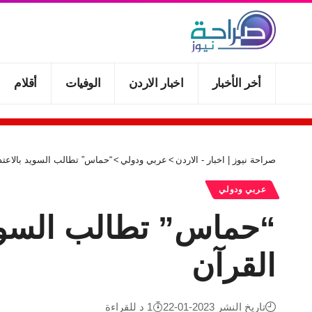
أخر الأخبار
اخبار الاردن
الوفيات
أقلام
صراحة نيوز | اخبار - الاردن
>
عربي ودولي
>
“حماس” تطالب السويد بالاعت
عربي ودولي
“حماس” تطالب السويد
القرآن
تاريخ النشر 2023-01-22
1 د للقراءة