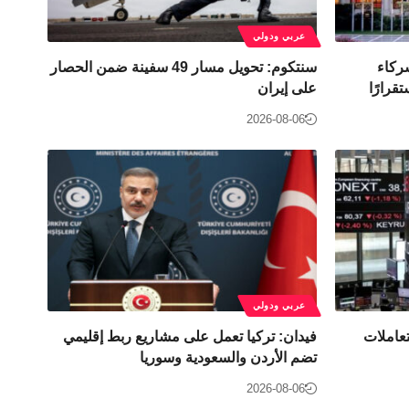
عربي ودولي
شركاء
سنتكوم: تحويل مسار 49 سفينة ضمن الحصار
قرارًا
على إيران
2026-08-06
عربي ودولي
تعاملات
فيدان: تركيا تعمل على مشاريع ربط إقليمي
تضم الأردن والسعودية وسوريا
2026-08-06