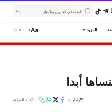
Aa
ضة
المزيد
ساها أبدا
شارك
1 د للقراءة