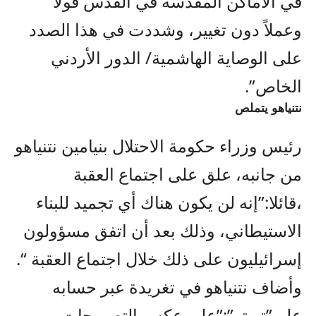
في الأماكن المقدسة في القدس قولاً
وعملاً دون تغيير، وشددت في هذا الصدد
على الوصاية الهاشمية/ الدور الأردني
الخاص”.
نتنياهو يتملص
رئيس وزراء حكومة الاحتلال بنيامين نتنياهو
من جانبه، علق على اجتماع العقبة
،قائلا:”إنه لن يكون هناك أي تجميد للبناء
الاستيطاني، وذلك بعد أن اتفق مسؤولون
إسرائيليون على ذلك خلال اجتماع العقبة “.
وأضاف نتنياهو في تغريدة عبر حسابه
على”تويتر”:”على عكس التصريحات