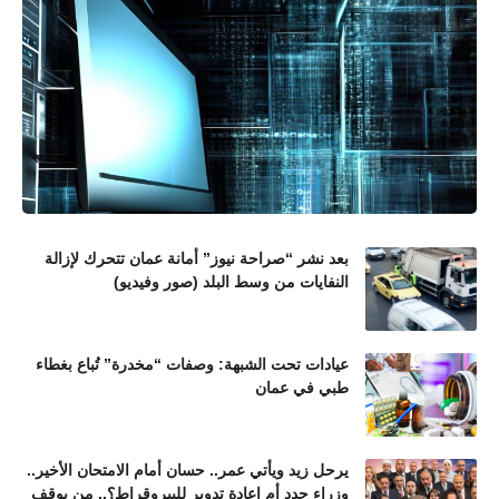
بعد نشر “صراحة نيوز” أمانة عمان تتحرك لإزالة
النفايات من وسط البلد (صور وفيديو)
عيادات تحت الشبهة: وصفات “مخدرة” تُباع بغطاء
طبي في عمان
يرحل زيد ويأتي عمر.. حسان أمام الامتحان الأخير..
وزراء جدد أم إعادة تدوير للبيروقراط؟.. من يوقف