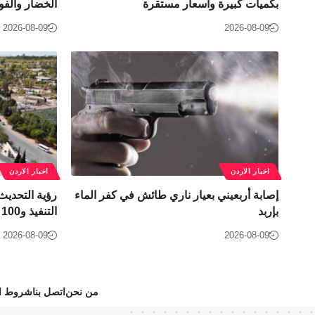
بكميات كبيرة وأسعار مستقرة
الخضار والفو
2026-08-09
2026-08-09
اخبار الاردن
اخبار الاردن
إصابة أربعيني بعيار ناري طائش في كفر الماء
بإربد
التنفيذ و100 فرصة استثمارية جديدة
2026-08-09
2026-08-09
من نحن
اتصل بنا
شروط ال