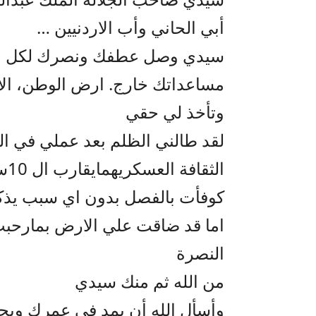
أبي الحاني وأب الاردنيين …
سيدي وصل عطفك ونصرك لكل من
مساعداتك خارج. ارض الوطن، الا ي
وتأخذ لي حقي
لقد طالني الظلم بعد عملي في ال
الثقافة العسكريه‏‎مايقارب ال 10سنوات
كوفأت بالفصل بدون اي سبب يذك
اما قد ضاقت علي الارض بمارحبت
النصرة
من الله ثم منك سيدي
وأسأل الله أن يمد في عمرك وي