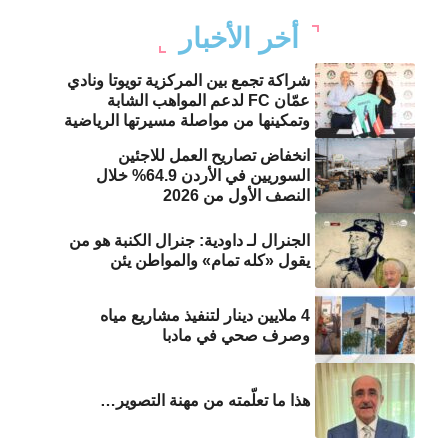
أخر الأخبار
شراكة تجمع بين المركزية تويوتا ونادي
عمّان FC لدعم المواهب الشابة
وتمكينها من مواصلة مسيرتها الرياضية
انخفاض تصاريح العمل للاجئين
السوريين في الأردن 64.9% خلال
النصف الأول من 2026
الجنرال لـ داودية: جنرال الكنبة هو من
يقول «كله تمام» والمواطن يئن
4 ملايين دينار لتنفيذ مشاريع مياه
وصرف صحي في مادبا
هذا ما تعلّمته من مهنة التصوير…