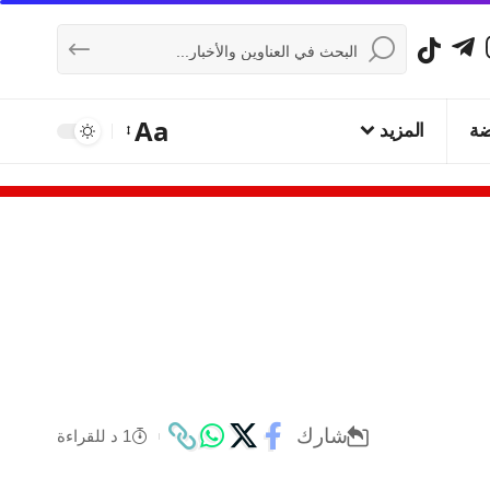
Aa
ضة
المزيد
شارك
1 د للقراءة