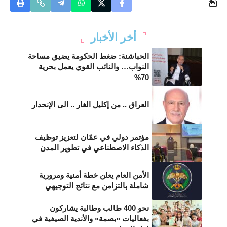
أخر الأخبار
الحباشنة: ضغط الحكومة يضيق مساحة
النواب… والنائب القوي يعمل بحرية
70%
العراق .. من إكليل الغار .. الى الإنحدار
مؤتمر دولي في عمّان لتعزيز توظيف
الذكاء الاصطناعي في تطوير المدن
الأمن العام يعلن خطة أمنية ومرورية
شاملة بالتزامن مع نتائج التوجيهي
نحو 400 طالب وطالبة يشاركون
بفعاليات «بصمة» والأندية الصيفية في