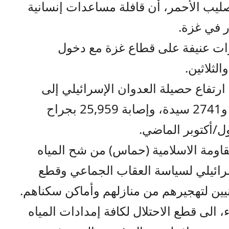
صليب الأحمر، أن قافلة مساعدات إنسانية
ار في غزة.
ات عنيفة على قطاع غزة مع دخول
لثلاثين.
رتفاع حصيلة العدوان الإسرائيلي إلى
10,328 شهيدا، بينهم 4237 طفلا و2741 سيدة، وإصابة 25,959 بجراح
ل/أكتوبر الماضي.
ومة الاسلامية (حماس) من شح المياه
إسرائيلي لسياسة العقاب الجماعي وقطع
يين لتهجيرهم من منازلهم وأماكن سكناهم.
الى قطع الاحتلال لكافة إمدادات المياه