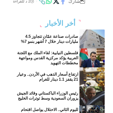
شارك
2 د للقراءة
أخر الأخبار
صادرات صناعة عمّان تتجاوز 4.5
مليارات دينار خلال 7 أشهر بنمو 7%
فلسطين النيابية: لقاء الملك مع اللجنة
العربية يؤكد مركزية القدس ومواجهة
مخططات التهويد
ارتفاع أسعار الذهب في الأردن.. وعيار
21 يقفز 1.1 دينار للغرام
رئيس الوزراء الباكستاني وقائد الجيش
يزوران السعودية وسط توترات الخليج
لليوم الثاني.. الاحتلال يواصل اقتحام