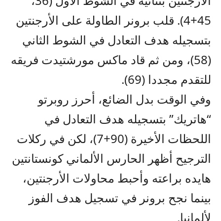
الأرجنتين بثنائية في الشوط الأول (36،
45+4). قلب برونر الطاولة على الأرجنتين
بتسجيله هدف التعادل في الشوط الثاني
(58)، ومن ثم قاد ماكس مورشتيدت فريقه
للتقدم مجددا (69).
وفي الوقت بدل الضائع، أحرز روبرتو
“هاتريك” بتسجيله هدف التعادل في
اللحظات الأخيرة (90+7)، لكن في ركلات
الترجيح أظهر الحارس الألماني كونستانتين
هايده براعته وأحبط محاولات الأرجنتين،
بينما نجح برونر في تسجيل هدف الفوز
لألمانيا.