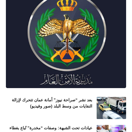
بعد نشر “صراحة نيوز” أمانة عمان تتحرك لإزالة
النفايات من وسط البلد (صور وفيديو)
عيادات تحت الشبهة: وصفات “مخدرة” تُباع بغطاء