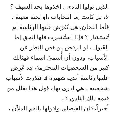
الذين تولوا النادي ، اخذوها بحد السيف ؟
لا، بل كانت إما انتخابات ،او لجنة معينة ،
فأما اللجان، هل تُفرَض عليها الرئاسة ام
تُستشار ؟ فإذا استُشيرت فلها الحق إما
القَبول ، او الرفض . وبغض النظر عن
الأسباب، ودون أن أُسميَ اسماء فهنالك
كثير من الشخصيات المحترمة، قد عُرِض
عليها رئاسة أندية شهيرة فاعتذرت لأسباب
شخصية ، هي ادرى بها ، فهل هذا يقلل من
قيمة ذلك النادي ؟ .
أخيراً، فان الفيصلي واقولها بالفم الملآن ،