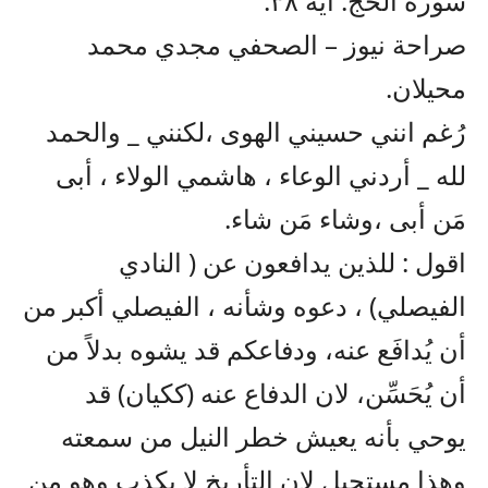
سورة الحج. آية ٣٨.
صراحة نيوز – الصحفي مجدي محمد
محيلان.
رُغم انني حسيني الهوى ،لكنني _ والحمد
لله _ أردني الوعاء ، هاشمي الولاء ، أبى
مَن أبى ،وشاء مَن شاء.
اقول : للذين يدافعون عن ( النادي
الفيصلي) ، دعوه وشأنه ، الفيصلي أكبر من
أن يُدافَع عنه، ودفاعكم قد يشوه بدلاً من
أن يُحَسِّن، لان الدفاع عنه (ككيان) قد
يوحي بأنه يعيش خطر النيل من سمعته
وهذا مستحيل لان التأريخ لا يكذب وهو من