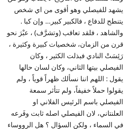
يشهد للفيصلي وهو أقوى من اي شخص
يتنطح للدفاع ، فالكبير كبير… وإن كبا .
والشاهد ، فلقد تعاقب (وتشرَّف) ، عبْرَ نحو
قرن من الزمان، شخصيات كبيرة وكثيرة ،
رَئِسَتْ النادي فبذلت الكثير ، وكان
الفيصلي بيتها الثاني، وكان لسان حالها
يقول : اللهم اننا نسألك ظهراً قوياً ، ولم
يقولوا حملاً خفيفاً، ولم تتأثر سمعة
الفيصلي باسم الرئيس الفلاني او
العلنتاني، لان الفيصلي اصله ثابت وفَرعه
في السماء ، ولكن السؤال ؟ هل الرووساء