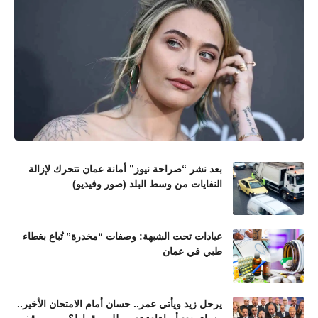
بعد نشر “صراحة نيوز” أمانة عمان تتحرك لإزالة
النفايات من وسط البلد (صور وفيديو)
عيادات تحت الشبهة: وصفات “مخدرة” تُباع بغطاء
طبي في عمان
يرحل زيد ويأتي عمر.. حسان أمام الامتحان الأخير..