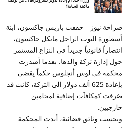
وزراء جدد أم إعادة تدوير للبيروقراط؟.. من يوقف
ماكينة الجباية؟
صراحة نيوز – حققت باريس جاكسون، ابنة
أسطورة البوب الراحل مايكل جاكسون،
انتصاراً قانونياً جديداً في النزاع المستمر
حول إدارة تركة والدها، بعدما أصدرت
محكمة في لوس أنجلوس حكماً يقضي
بإعادة 625 ألف دولار إلى التركة، كانت قد
صُرفت كمكافآت إضافية لمحامين
خارجيين.
وبحسب وثائق قضائية، أيدت المحكمة