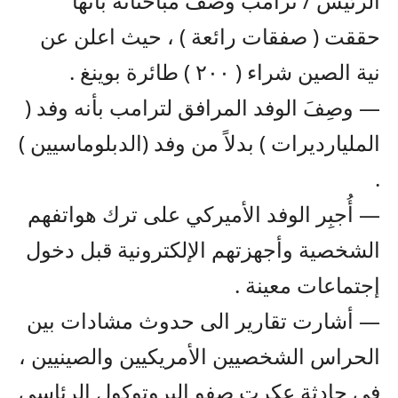
الرئيس / ترامب وصف مباحثاته بأنها
حققت ( صفقات رائعة ) ، حيث اعلن عن
نية الصين شراء ( ٢٠٠ ) طائرة بوينغ .
— وصِفَ الوفد المرافق لترامب بأنه وفد (
المليارديرات ) بدلاً من وفد (الدبلوماسيين )
.
— أُجبِر الوفد الأميركي على ترك هواتفهم
الشخصية وأجهزتهم الإلكترونية قبل دخول
إجتماعات معينة .
— أشارت تقارير الى حدوث مشادات بين
الحراس الشخصيين الأمريكيين والصينيين ،
في حادثة عكرت صفو البروتوكول الرئاسي