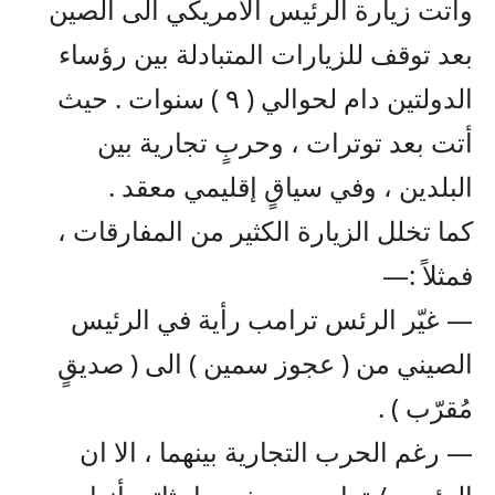
وأتت زيارة الرئيس الأمريكي الى الصين
بعد توقف للزيارات المتبادلة بين رؤساء
الدولتين دام لحوالي ( ٩ ) سنوات . حيث
أتت بعد توترات ، وحربٍ تجارية بين
البلدين ، وفي سياقٍ إقليمي معقد .
كما تخلل الزيارة الكثير من المفارقات ،
فمثلاً :—
— غيّر الرئس ترامب رأية في الرئيس
الصيني من ( عجوز سمين ) الى ( صديقٍ
مُقرّب ) .
— رغم الحرب التجارية بينهما ، الا ان