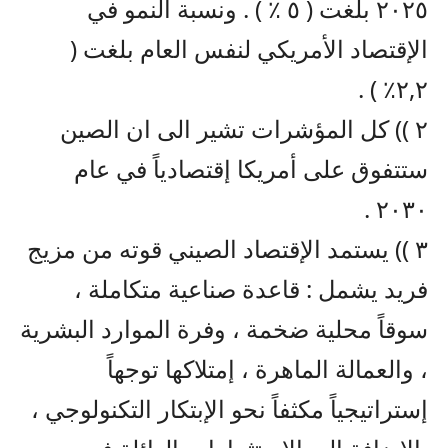
٢٠٢٥ بلغت ( ٥ ٪؜ ) . ونسبة النمو في
الإقتصاد الأمريكي لنفس العام بلغت (
٢,٢٪؜ ) .
٢ )) كل المؤشرات تشير الى ان الصين
ستتفوق على أمريكا إقتصادياً في عام
٢٠٣٠ .
٣ )) يستمد الإقتصاد الصيني قوته من مزيج
فريد يشمل : قاعدة صناعية متكاملة ،
سوقاً محلية ضخمة ، وفرة الموارد البشرية
، والعمالة الماهرة ، إمتلاكها توجهاً
إستراتيجياً مكثفاً نحو الإبتكار التكنولوجي ،