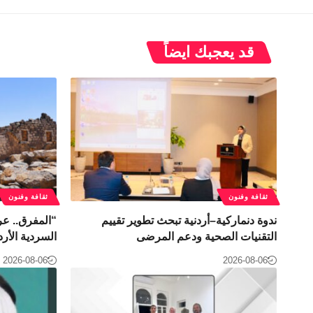
قد يعجبك ايضاً
ثقافة وفنون
ثقافة وفنون
ندوة دنماركية–أردنية تبحث تطوير تقييم
“المفرق.. عر
التقنيات الصحية ودعم المرضى
السردية الأرد
2026-08-06
2026-08-06