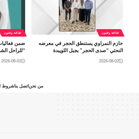
ثقافة وفنون
ثقافة وفنون
حازم النمراوي يستنطق الحجر في معرضه
النحتي “صدى الحجر” بجبل اللويبدة
“للراحل الشي
2026-08-01
2026-08-02
من نحن
اتصل بنا
شروط ال