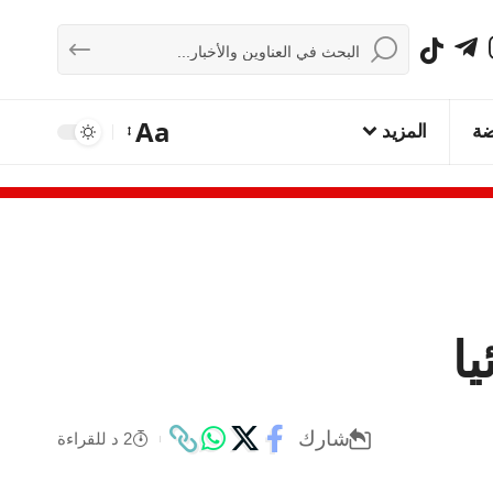
Aa
ضة
المزيد
ا
شارك
2 د للقراءة