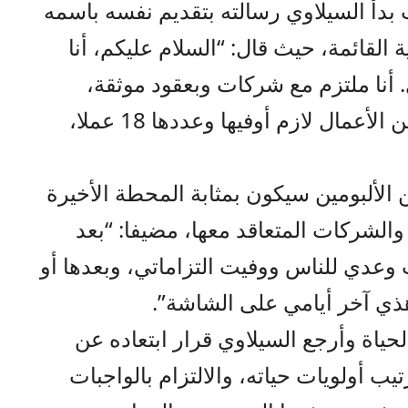
ب بدأ السيلاوي رسالته بتقديم نفسه باسمه
ة القائمة، حيث قال: “السلام عليكم، أنا
أنا ملتزم مع شركات وبعقود موثقة،
وشغف وحب للفن، وعندي عدد من الأعمال لازم أوفيها وعددها 18 عملا،
الألبومين سيكون بمثابة المحطة الأخيرة
والشركات المتعاقد معها، مضيفا: “بعد
عدي للناس ووفيت التزاماتي، وبعدها أو
وهذي آخر أيامي على الشاشة”.
حياة وأرجع السيلاوي قرار ابتعاده عن
يب أولويات حياته، والالتزام بالواجبات