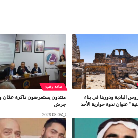
ثقافة وفنون
وس البادية ودورها في بناء
منتدون يستعرضون ذاكرة عمّان وت
نية” عنوان ندوة حوارية الأحد
جرش
2026-08-05