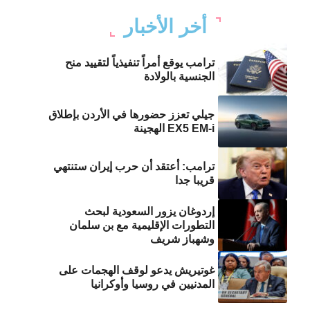
أخر الأخبار
ترامب يوقع أمراً تنفيذياً لتقييد منح
الجنسية بالولادة
جيلي تعزز حضورها في الأردن بإطلاق
EX5 EM-i الهجينة
ترامب: أعتقد أن حرب إيران ستنتهي
قريبا جدا
إردوغان يزور السعودية لبحث
التطورات الإقليمية مع بن سلمان
وشهباز شريف
غوتيريش يدعو لوقف الهجمات على
المدنيين في روسيا وأوكرانيا