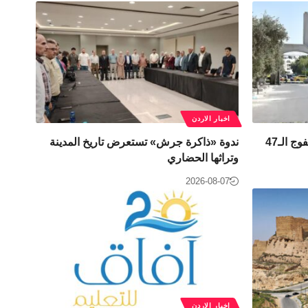
اخبار الاردن
“اليرموك” تبدأ احتفالاتها بتخريج الفوج الـ47
ندوة «ذاكرة جرش» تستعرض تاريخ المدينة
وتراثها الحضاري
2026-08-07
اخبار الاردن