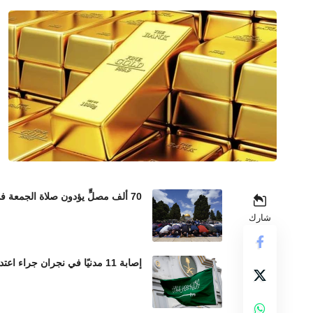
70 ألف مصلٍّ يؤدون صلاة الجمعة في المسجد الأقصى رغم إجراءات الاحتلال المشددة
شارك
إصابة 11 مدنيًا في نجران جراء اعتداءات حوثية بالمقذوفات العشوائية