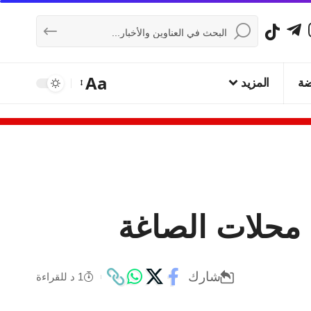
Aa
ضة
المزيد
شارك
1 د للقراءة