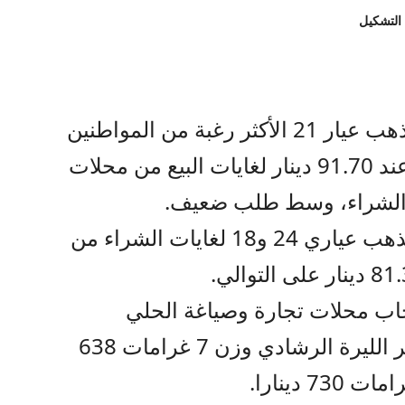
 التشكيل
صراحة نيوز- بلغ سعر بيع غرام الذهب عيار 21 الأكثر رغبة من المواطنين
في السوق المحلية اليوم السبت عند 91.70 دينار لغايات البيع من محلات
وبلغ سعر بيع الغرام الواحد من الذهب عياري 24 و18 لغايات الشراء من
اب محلات تجارة وصياغة الحلي
والمجوهرات ربحي علان، بلغ سعر الليرة الرشادي وزن 7 غرامات 638