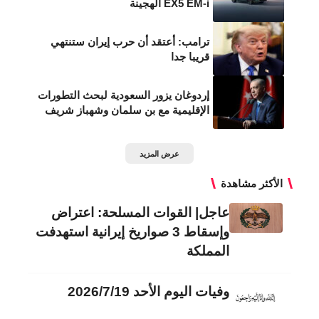
EX5 EM-i الهجينة
ترامب: أعتقد أن حرب إيران ستنتهي
قريبا جدا
إردوغان يزور السعودية لبحث التطورات
الإقليمية مع بن سلمان وشهباز شريف
عرض المزيد
الأكثر مشاهدة
عاجل| القوات المسلحة: اعتراض
وإسقاط 3 صواريخ إيرانية استهدفت
المملكة
وفيات اليوم الأحد 2026/7/19