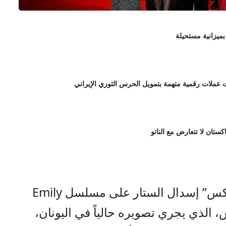
بميزانية مستحيلة
لات رقمية متهمة بتمويل الحرس الثوري الإيراني
اكستان لا تتعارض مع الناتو
صراحة نيوز – أعلنت منصة “نتفليكس” إسدال الستار على مسلسل Emily
سادس، الذي يجري تصويره حالياً في اليونان،