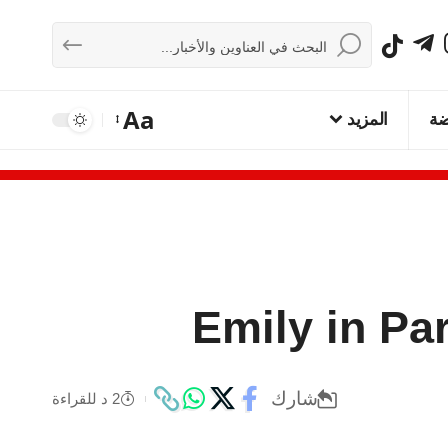
Aa
ضة
المزيد
شارك
2 د للقراءة