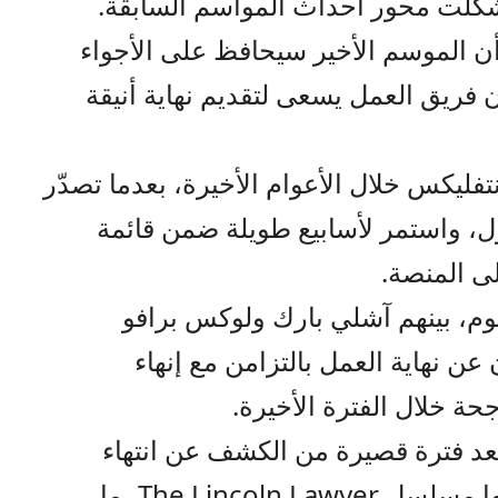
 شكّلت محور أحداث المواسم السابقة.
ن الموسم الأخير سيحافظ على الأجواء
ن فريق العمل يسعى لتقديم نهاية أنيقة
فليكس خلال الأعوام الأخيرة، بعدما تصدّر
، واستمر لأسابيع طويلة ضمن قائمة
لى المنصة.
م، بينهم آشلي بارك ولوكس برافو
 عن نهاية العمل بالتزامن مع إنهاء
حة خلال الفترة الأخيرة.
ي إعلان نهاية Emily in Paris بعد فترة قصيرة من الكشف عن انتهاء
أعمال أخرى على المنصة، من بينها مسلسل The Lincoln Lawyer، ما