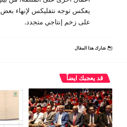
يعكس توجه نتفليكس لإنهاء بعض أ
على زخم إنتاجي متجدد.
شارك هذا المقال
قد يعجبك ايضاً