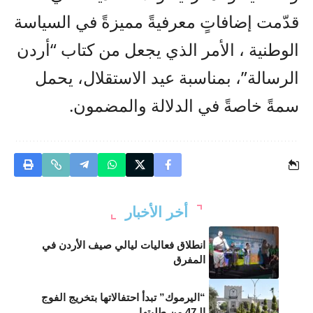
قدّمت إضافاتٍ معرفيةً مميزةً في السياسة
الوطنية ، الأمر الذي يجعل من كتاب “أردن
الرسالة”، بمناسبة عيد الاستقلال، يحمل
سمةً خاصةً في الدلالة والمضمون.
أخر الأخبار
انطلاق فعاليات ليالي صيف الأردن في
المفرق
“اليرموك” تبدأ احتفالاتها بتخريج الفوج
الـ47 من طلبتها