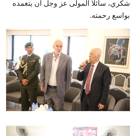
شكري، سائلا المولى عز وجل أن يتغمده
بواسع رحمته.