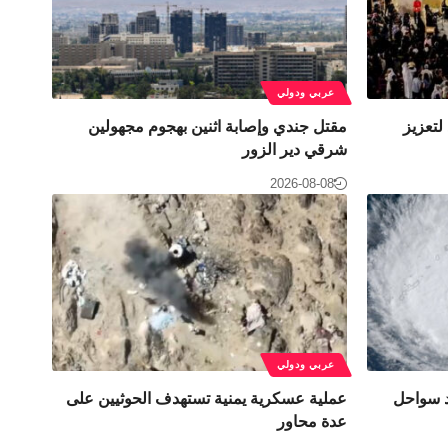
عربي ودولي
لتعزيز
مقتل جندي وإصابة اثنين بهجوم مجهولين
شرقي دير الزور
2026-08-08
عربي ودولي
د سواحل
عملية عسكرية يمنية تستهدف الحوثيين على
عدة محاور