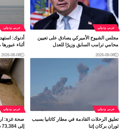
عربي ودولي
عربي ودولي
مجلس الشيوخ الأميركي يصادق على تعيين
أدنوك: استهد
محامي ترامب السابق وزيرًا للعدل
أثناء عبورها
2026-08-08
2026-08-08
عربي ودولي
عربي ودولي
تعليق الرحلات القادمة في مطار كاتانيا بسبب
صحة غزة: ارت
ثوران بركان إتنا
إلى 73,384 شهيدًا و174,242 مصابًا