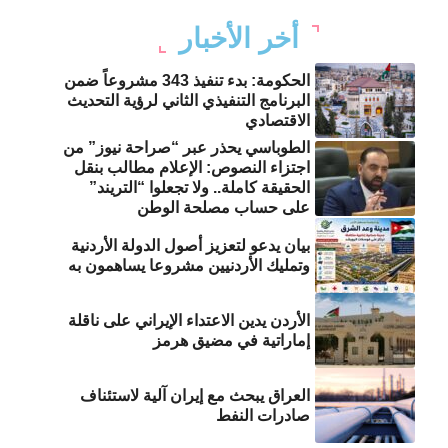
أخر الأخبار
الحكومة: بدء تنفيذ 343 مشروعاً ضمن
البرنامج التنفيذي الثاني لرؤية التحديث
الاقتصادي
الطوباسي يحذر عبر “صراحة نيوز” من
اجتزاء النصوص: الإعلام مطالب بنقل
الحقيقة كاملة.. ولا تجعلوا “التريند”
على حساب مصلحة الوطن
بيان يدعو لتعزيز أصول الدولة الأردنية
وتمليك الأردنيين مشروعا يساهمون به
الأردن يدين الاعتداء الإيراني على ناقلة
إماراتية في مضيق هرمز
العراق يبحث مع إيران آلية لاستئناف
صادرات النفط