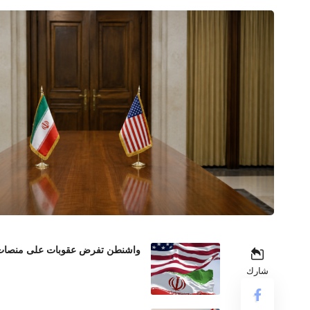
واشنطن تفرض عقوبات على منصات عم
شارك