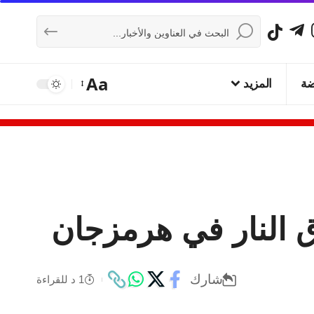
Aa
ضة
المزيد
اق النار في هرمزجان
شارك
1 د للقراءة