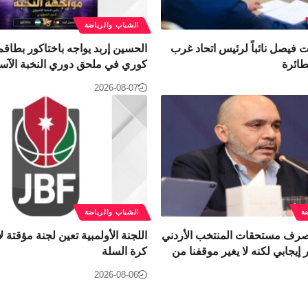
الشباب والرياضة
نت فيصل نائباً لرئيس اتحاد غرب
الحسين إربد يواجه باختاكور بطاقم
طائرة
كوري في ملحق دوري النخبة الآس
2026-08-07
ة
الشباب والرياضة
 صرف مستحقات المنتخب الأردني
اللجنة الأولمبية تعين لجنة مؤقتة لإ
إيجابي لكنه لا يغير موقفنا من
كرة السلة
2026-08-06