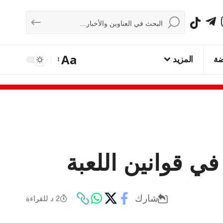
Aa
ضة
المزيد
شارك
2 د للقراءة