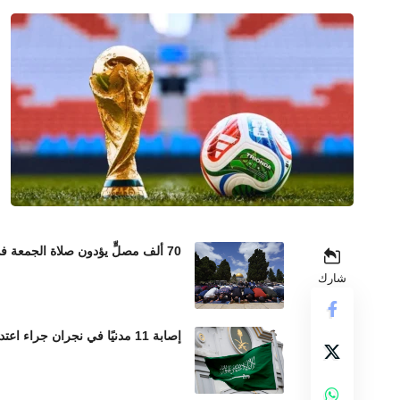
70 ألف مصلٍّ يؤدون صلاة الجمعة في المسجد الأقصى رغم إجراءات الاحتلال المشددة
شارك
إصابة 11 مدنيًا في نجران جراء اعتداءات حوثية بالمقذوفات العشوائية