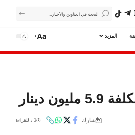
Aa
ضة
المزيد
ن دينار
شارك
3 د للقراءة