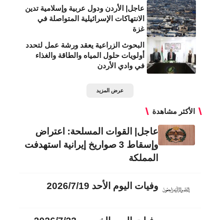
عاجل| الأردن ودول عربية وإسلامية تدين
الانتهاكات الإسرائيلية المتواصلة في
غزة
البحوث الزراعية يعقد ورشة عمل لتحدد
أولويات حلول المياه والطاقة والغذاء
في وادي الأردن
عرض المزيد
الأكثر مشاهدة
عاجل| القوات المسلحة: اعتراض
وإسقاط 3 صواريخ إيرانية استهدفت
المملكة
وفيات اليوم الأحد 2026/7/19