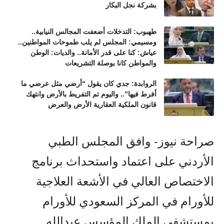
بشركة نجل البكار
طهبوب: التدخلات أضعفت المجالس النيابية..
ومسيمي: المجلس لم يلب طموحات المواطنين..
عياش: كنا على قدر الأمانة.. والديات: الوطن
والمواطن كانا بوصلة التشريعات
الروابدة: جدي كان يقول “أرضي مثل عرضي ما
أفرط فيها”.. واليوم تم التفريط بالأرض وانتهك
قانون الملكية العقارية الأرض والعرض
صراحة نيوز- وافق المجلس الطبي
الأردني على اعتماد واستحداث برنامج
الاختصاص العالي في الأشعة العلاجية
للأورام في المركز السعودي للأورام
بمستشفى الملك المؤسس عبدالله