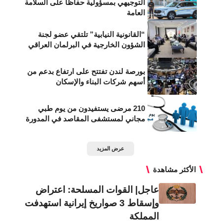
التوجيهي بمسؤولية حفاظًا على السلامة
العامة
“القانونية النيابية” تلتقي عضو لجنة
الشؤون الخارجية في البرلمان العراقي
بورصة لندن تفتتح على ارتفاع بدعم من
أسهم شركات البناء والإسكان
210 مرضى يستفيدون من يوم طبي
مجاني لمستشفى المقاصد في المدورة
عرض المزيد
الأكثر مشاهدة
عاجل| القوات المسلحة: اعتراض
وإسقاط 3 صواريخ إيرانية استهدفت
المملكة