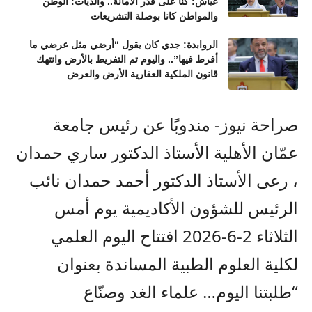
عياش: كنا على قدر الأمانة.. والديات: الوطن
والمواطن كانا بوصلة التشريعات
الروابدة: جدي كان يقول “أرضي مثل عرضي ما
أفرط فيها”.. واليوم تم التفريط بالأرض وانتهك
قانون الملكية العقارية الأرض والعرض
صراحة نيوز- مندوبًا عن رئيس جامعة
عمّان الأهلية الأستاذ الدكتور ساري حمدان
، رعى الأستاذ الدكتور أحمد حمدان نائب
الرئيس للشؤون الأكاديمية يوم أمس
الثلاثاء 2-6-2026 افتتاح اليوم العلمي
لكلية العلوم الطبية المساندة بعنوان
“طلبتنا اليوم… علماء الغد وصنّاع